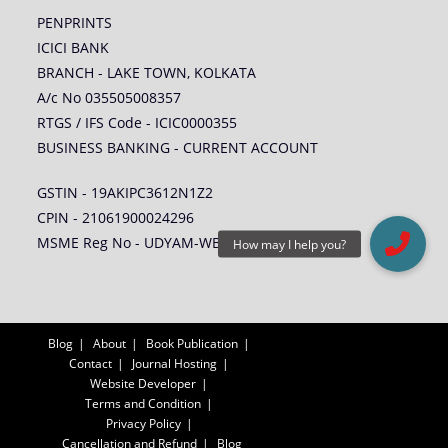
PENPRINTS
ICICI BANK
BRANCH - LAKE TOWN, KOLKATA
A/c No 035505008357
RTGS / IFS Code - ICIC0000355
BUSINESS BANKING - CURRENT ACCOUNT
GSTIN - 19AKIPC3612N1Z2
CPIN - 21061900024296
MSME Reg No - UDYAM-WB-14-0005578
Blog
About
Book Publication
Contact
Journal Hosting
Website Developer
Terms and Condition
Privacy Policy
Cancellation and Refund
Blog