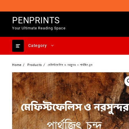
Skip
to
content
PENPRINTS
Your Ultimate Reading Space
Category
Home
Products
মেফিস্টফেলিস ও নরসুন্দর – পার্থজিৎ চন্দ