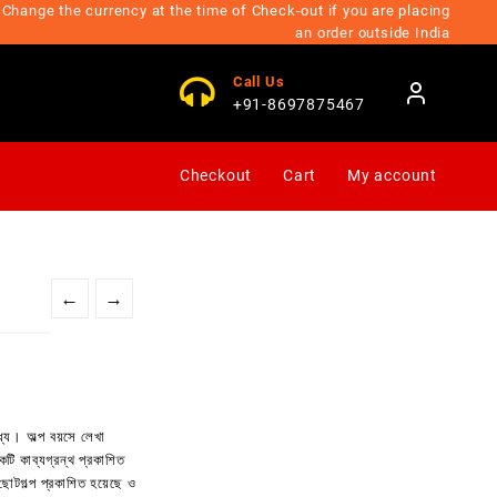
Change the currency at the time of Check-out if you are placing
an order outside India
Call Us
+91-8697875467
Checkout
Cart
My account
←
→
মধ্যে। অল্প বয়সে লেখা
টি কাব্যগ্রন্থ প্রকাশিত
 ছোটগল্প প্রকাশিত হয়েছে ও