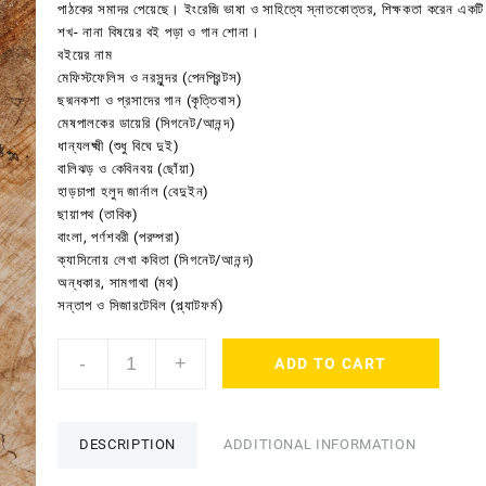
পাঠকের সমাদর পেয়েছে। ইংরেজি ভাষা ও সাহিত্যে স্নাতকোত্তর, শিক্ষকতা করেন একটি 
শখ- নানা বিষয়ের বই পড়া ও গান শোনা।
বইয়ের নাম
মেফিস্টফেলিস ও নরসুন্দর (পেনপ্রিন্টস)
ছদ্মনকশা ও প্রসাদের গান (কৃত্তিবাস)
মেষপালকের ডায়েরি (সিগনেট/আনন্দ)
ধান্যলক্ষ্মী (শুধু বিঘে দুই)
বালিঝড় ও কেবিনবয় (ছোঁয়া)
হাড়চাপা হলুদ জার্নাল (বেদুইন)
ছায়াপথ (তাবিক)
বাংলা, পর্ণশবরী (পরম্পরা)
ক্যাসিনোয় লেখা কবিতা (সিগনেট/আনন্দ)
অন্ধকার, সামগাথা (মথ)
সন্তাপ ও সিজারটেবিল (প্ল্যাটফর্ম)
মেফিস্টফেলিস
-
+
ADD TO CART
ও
নরসুন্দর
-
পার্থজিৎ
DESCRIPTION
ADDITIONAL INFORMATION
চন্দ