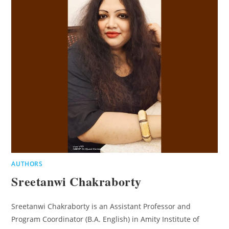
AUTHORS
Sreetanwi Chakraborty
Sreetanwi Chakraborty is an Assistant Professor and
Program Coordinator (B.A. English) in Amity Institute of