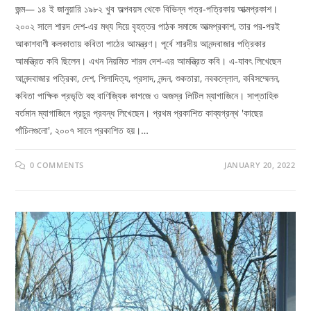
জন্ম— ১৪ ই জানুয়ারি ১৯৮২ খুব অল্পবয়স থেকে বিভিন্ন পত্র-পত্রিকায় আত্মপ্রকাশ।
২০০২ সালে শারদ দেশ-এর মধ্য দিয়ে বৃহত্তর পাঠক সমাজে আত্মপ্রকাশ, তার পর-পরই
আকাশবাণী কলকাতায় কবিতা পাঠের আমন্ত্রণ। পূর্বে শারদীয় আনন্দবাজার পত্রিকার
আমন্ত্রিত কবি ছিলেন। এখন নিয়মিত শারদ দেশ-এর আমন্ত্রিত কবি। এ-যাবৎ লিখেছেন
আনন্দবাজার পত্রিকা, দেশ, শিলাদিত্য, প্রসাদ, নন্দন, শুকতারা, নবকল্লোল, কবিসম্মেলন,
কবিতা পাক্ষিক প্রভৃতি বহু বাণিজ্যিক কাগজে ও অজস্র লিটিল ম্যাগাজিনে। সাপ্তাহিক
বর্তমান ম্যাগাজিনে প্রচুর প্রবন্ধ লিখেছেন। প্রথম প্রকাশিত কাব্যগ্রন্থ 'কাছের
পাঁচিলগুলো', ২০০৭ সালে প্রকাশিত হয়।…
0 COMMENTS
JANUARY 20, 2022