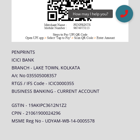
PENPRINTS
ICICI BANK
BRANCH - LAKE TOWN, KOLKATA
A/c No 035505008357
RTGS / IFS Code - ICIC0000355
BUSINESS BANKING - CURRENT ACCOUNT
GSTIN - 19AKIPC3612N1Z2
CPIN - 21061900024296
MSME Reg No - UDYAM-WB-14-0005578