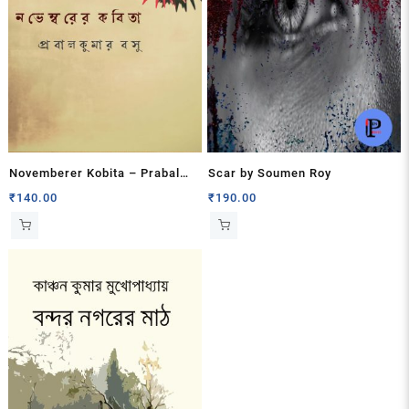
Novemberer Kobita – Prabal
Scar by Soumen Roy
Kumar Basu
₹
140.00
₹
190.00