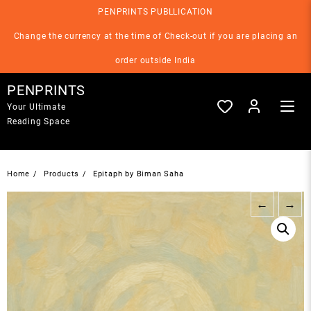
Skip
PENPRINTS PUBLLICATION
to
content
Change the currency at the time of Check-out if you are placing an
order outside India
PENPRINTS
Your Ultimate
Reading Space
Home
Products
Epitaph by Biman Saha
←
→