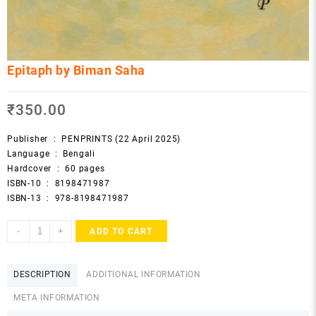
Epitaph by Biman Saha
₹
350.00
Publisher ‏ : ‎
PENPRINTS (22 April 2025)
Language ‏ : ‎
Bengali
Hardcover ‏ : ‎
60 pages
ISBN-10 ‏ : ‎
8198471987
ISBN-13 ‏ : ‎
978-8198471987
Epitaph
-
+
ADD TO CART
by
Biman
Saha
DESCRIPTION
ADDITIONAL INFORMATION
quantity
META INFORMATION