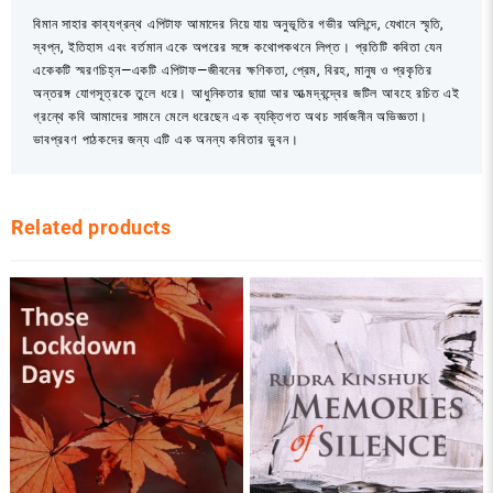
বিমান সাহার কাব্যগ্রন্থ এপিটাফ আমাদের নিয়ে যায় অনুভূতির গভীর অলিন্দে, যেখানে স্মৃতি,
স্বপ্ন, ইতিহাস এবং বর্তমান একে অপরের সঙ্গে কথোপকথনে লিপ্ত। প্রতিটি কবিতা যেন
একেকটি স্মরণচিহ্ন—একটি এপিটাফ—জীবনের ক্ষণিকতা, প্রেম, বিরহ, মানুষ ও প্রকৃতির
অন্তরঙ্গ যোগসূত্রকে তুলে ধরে। আধুনিকতার ছায়া আর আত্মদ্বন্দ্বের জটিল আবহে রচিত এই
গ্রন্থে কবি আমাদের সামনে মেলে ধরেছেন এক ব্যক্তিগত অথচ সার্বজনীন অভিজ্ঞতা।
ভাবপ্রবণ পাঠকদের জন্য এটি এক অনন্য কবিতার ভুবন।
Related products