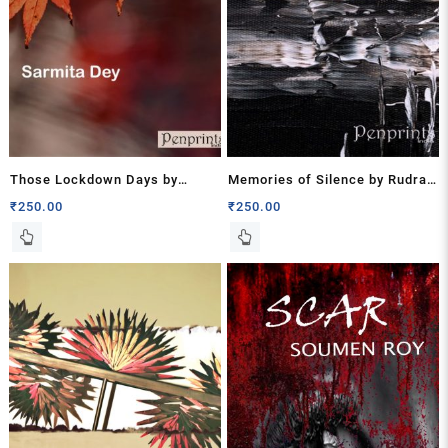
Those Lockdown Days by
Memories of Silence by Rudra
Sarmita Dey
Kinshuk
₹
250.00
₹
250.00